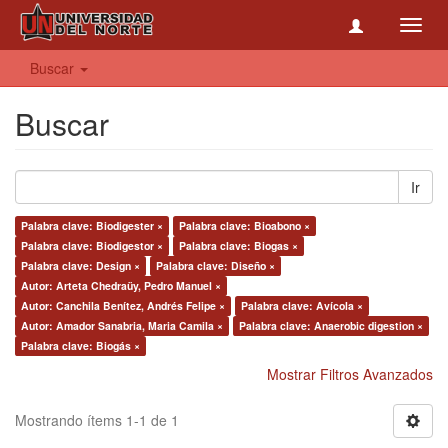
Toggl
navig
Buscar
Buscar
Ir
Palabra clave: Biodigester ×
Palabra clave: Bioabono ×
Palabra clave: Biodigestor ×
Palabra clave: Biogas ×
Palabra clave: Design ×
Palabra clave: Diseño ×
Autor: Arteta Chedraüy, Pedro Manuel ×
Autor: Canchila Benítez, Andrés Felipe ×
Palabra clave: Avícola ×
Autor: Amador Sanabria, Maria Camila ×
Palabra clave: Anaerobic digestion ×
Palabra clave: Biogás ×
Mostrar Filtros Avanzados
Mostrando ítems 1-1 de 1