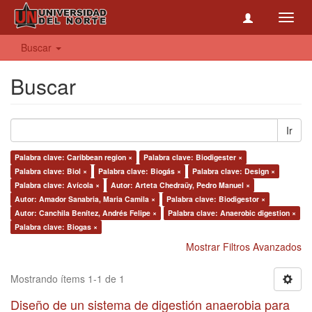
Toggl
navig
Buscar
Buscar
Ir
Palabra clave: Caribbean region ×
Palabra clave: Biodigester ×
Palabra clave: Biol ×
Palabra clave: Biogás ×
Palabra clave: Design ×
Palabra clave: Avícola ×
Autor: Arteta Chedraüy, Pedro Manuel ×
Autor: Amador Sanabria, Maria Camila ×
Palabra clave: Biodigestor ×
Autor: Canchila Benítez, Andrés Felipe ×
Palabra clave: Anaerobic digestion ×
Palabra clave: Biogas ×
Mostrar Filtros Avanzados
Mostrando ítems 1-1 de 1
Diseño de un sistema de digestión anaerobia para