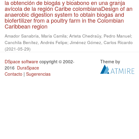
la obtención de biogás y bioabono en una granja
avícola de la región Caribe colombianaDesign of an
anaerobic digestion system to obtain biogas and
biofertilizer from a poultry farm in the Colombian
Caribbean region
Amador Sanabria, Maria Camila
;
Arteta Chedraüy, Pedro Manuel
;
Canchila Benítez, Andrés Felipe
;
Jiménez Gómez, Carlos Ricardo
(
2021-05-29
)
DSpace software
copyright © 2002-
Theme by
2016
DuraSpace
Contacto
|
Sugerencias