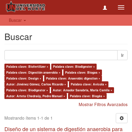
Toggl
navig
Buscar
Buscar
Ir
Palabra clave: Biofertilizer ×
Palabra clave: Biodigester ×
Palabra clave: Digestión anaerobia ×
Palabra clave: Biogas ×
Palabra clave: Design ×
Palabra clave: Anaerobic digestion ×
Autor: Jiménez Gómez, Carlos Ricardo ×
Palabra clave: Avícola ×
Palabra clave: Biodigestor ×
Autor: Amador Sanabria, Maria Camila ×
Autor: Arteta Chedraüy, Pedro Manuel ×
Palabra clave: Biogás ×
Mostrar Filtros Avanzados
Mostrando ítems 1-1 de 1
Diseño de un sistema de digestión anaerobia para