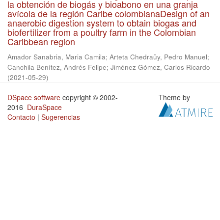
la obtención de biogás y bioabono en una granja
avícola de la región Caribe colombianaDesign of an
anaerobic digestion system to obtain biogas and
biofertilizer from a poultry farm in the Colombian
Caribbean region
Amador Sanabria, Maria Camila
;
Arteta Chedraüy, Pedro Manuel
;
Canchila Benítez, Andrés Felipe
;
Jiménez Gómez, Carlos Ricardo
(
2021-05-29
)
DSpace software
copyright © 2002-
Theme by
2016
DuraSpace
Contacto
|
Sugerencias