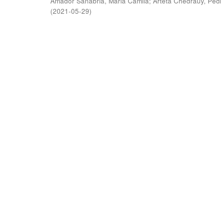
Amador Sanabria, Maria Camila
;
Arteta Chedraüy, Ped
(
2021-05-29
)