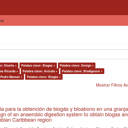
car
ve: Diseño ×
Palabra clave: Biogas ×
Palabra clave: Design ×
os Ricardo ×
Palabra clave: Avícola ×
Palabra clave: Biodigestor ×
 Pedro Manuel ×
Palabra clave: Biogás ×
Mostrar Filtros 
ia para la obtención de biogás y bioabono en una granja
gn of an anaerobic digestion system to obtain biogas an
lombian Caribbean region