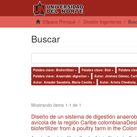
DSpace Principal
División Ingenierías
Bus
Buscar
Palabra clave: Biofertilizer ×
Palabra clave: Biol ×
Palabra cla
Palabra clave: Anaerobic digestion ×
Autor: Jiménez Gómez, Carl
Autor: Amador Sanabria, Maria Camila ×
Autor: Arteta Chedraüy,
Mostrando ítems 1-1 de 1
Diseño de un sistema de digestión anaerob
avícola de la región Caribe colombianaDesi
biofertilizer from a poultry farm in the Co