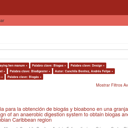
car
Laying hen manure ×
Palabra clave: Biogas ×
Palabra clave: Design ×
el ×
Palabra clave: Biodigester ×
Autor: Canchila Benítez, Andrés Felipe ×
 ×
Palabra clave: Biogás ×
Mostrar Filtros 
ia para la obtención de biogás y bioabono en una granja
gn of an anaerobic digestion system to obtain biogas an
lombian Caribbean region