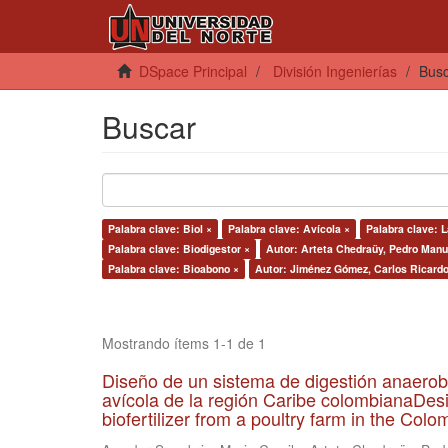
DSpace Principal
División Ingenierías
Bus
Buscar
Palabra clave: Biol ×
Palabra clave: Avícola ×
Palabra clave: 
Palabra clave: Biodigestor ×
Autor: Arteta Chedraüy, Pedro Manu
Palabra clave: Bioabono ×
Autor: Jiménez Gómez, Carlos Ricardo
Mostrando ítems 1-1 de 1
Diseño de un sistema de digestión anaerob
avícola de la región Caribe colombianaDesi
biofertilizer from a poultry farm in the Co