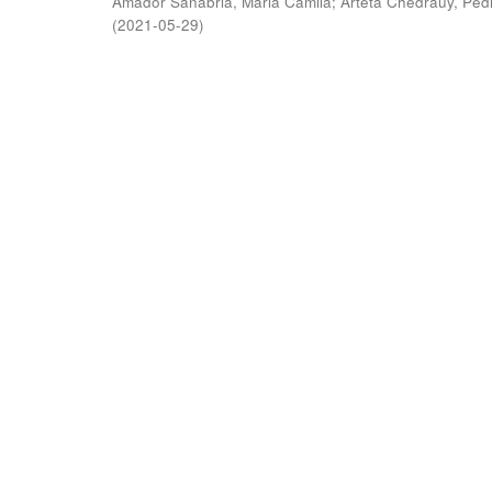
Amador Sanabria, Maria Camila
;
Arteta Chedraüy, Ped
(
2021-05-29
)