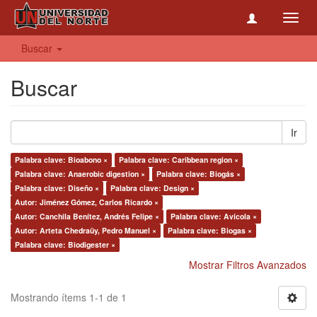
Toggl
navig
Buscar
Buscar
Ir
Palabra clave: Bioabono ×
Palabra clave: Caribbean region ×
Palabra clave: Anaerobic digestion ×
Palabra clave: Biogás ×
Palabra clave: Diseño ×
Palabra clave: Design ×
Autor: Jiménez Gómez, Carlos Ricardo ×
Autor: Canchila Benítez, Andrés Felipe ×
Palabra clave: Avícola ×
Autor: Arteta Chedraüy, Pedro Manuel ×
Palabra clave: Biogas ×
Palabra clave: Biodigester ×
Mostrar Filtros Avanzados
Mostrando ítems 1-1 de 1