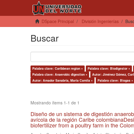
DSpace Principal
División Ingenierías
Bus
Buscar
Palabra clave: Caribbean region ×
Palabra clave: Biodigestor ×
Palabra clave: Anaerobic digestion ×
Autor: Jiménez Gómez, Carl
Autor: Amador Sanabria, Maria Camila ×
Palabra clave: Biogas ×
Mostrando ítems 1-1 de 1
Diseño de un sistema de digestión anaerob
avícola de la región Caribe colombianaDesi
biofertilizer from a poultry farm in the Co