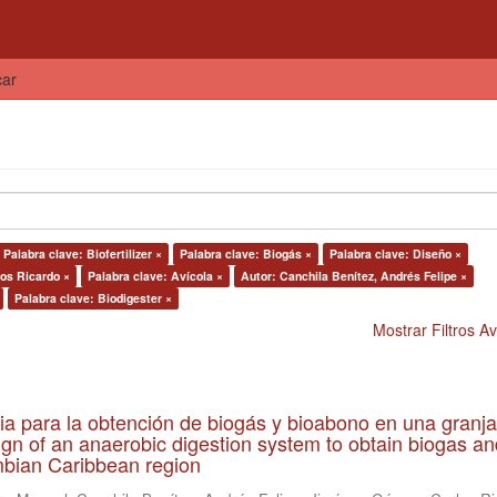
car
Palabra clave: Biofertilizer ×
Palabra clave: Biogás ×
Palabra clave: Diseño ×
os Ricardo ×
Palabra clave: Avícola ×
Autor: Canchila Benítez, Andrés Felipe ×
Palabra clave: Biodigester ×
Mostrar Filtros 
ia para la obtención de biogás y bioabono en una granja
gn of an anaerobic digestion system to obtain biogas an
lombian Caribbean region