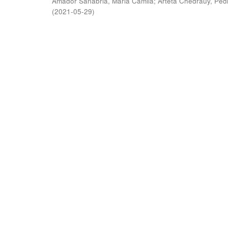
Amador Sanabria, Maria Camila
;
Arteta Chedraüy, Ped
(
2021-05-29
)