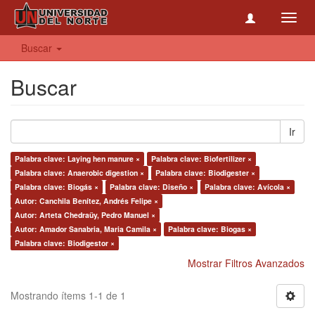
Toggl
navig
Buscar
Buscar
Ir
Palabra clave: Laying hen manure ×
Palabra clave: Biofertilizer ×
Palabra clave: Anaerobic digestion ×
Palabra clave: Biodigester ×
Palabra clave: Biogás ×
Palabra clave: Diseño ×
Palabra clave: Avícola ×
Autor: Canchila Benítez, Andrés Felipe ×
Autor: Arteta Chedraüy, Pedro Manuel ×
Autor: Amador Sanabria, Maria Camila ×
Palabra clave: Biogas ×
Palabra clave: Biodigestor ×
Mostrar Filtros Avanzados
Mostrando ítems 1-1 de 1