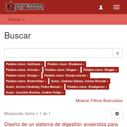
Toggl
navig
Buscar
Buscar
Ir
Palabra clave: Gallinaza ×
Palabra clave: Bioabono ×
Palabra clave: Avícola ×
Palabra clave: Biogas ×
Palabra clave: Biogás ×
Palabra clave: Design ×
Palabra clave: Granja avícola ×
Palabra clave: Biofertilizer ×
Autor: Jiménez Gómez, Carlos Ricardo ×
Autor: Arteta Chedraüy, Pedro Manuel ×
Palabra clave: Biodigester ×
Autor: Canchila Benítez, Andrés Felipe ×
Mostrar Filtros Avanzados
Mostrando ítems 1-1 de 1
Diseño de un sistema de digestión anaerobia para