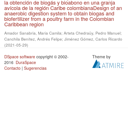
la obtención de biogás y bioabono en una granja
avícola de la región Caribe colombianaDesign of an
anaerobic digestion system to obtain biogas and
biofertilizer from a poultry farm in the Colombian
Caribbean region
Amador Sanabria, Maria Camila
;
Arteta Chedraüy, Pedro Manuel
;
Canchila Benítez, Andrés Felipe
;
Jiménez Gómez, Carlos Ricardo
(
2021-05-29
)
DSpace software
copyright © 2002-
Theme by
2016
DuraSpace
Contacto
|
Sugerencias