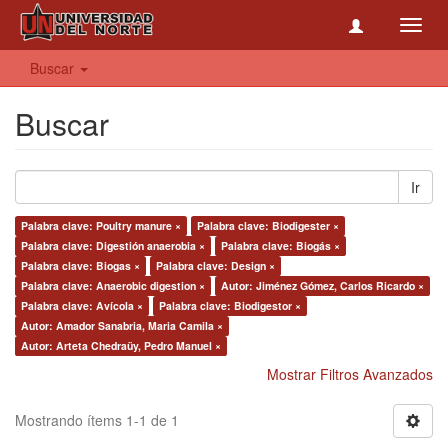
Toggl
navig
Buscar
Buscar
Ir
Palabra clave: Poultry manure ×
Palabra clave: Biodigester ×
Palabra clave: Digestión anaerobia ×
Palabra clave: Biogás ×
Palabra clave: Biogas ×
Palabra clave: Design ×
Palabra clave: Anaerobic digestion ×
Autor: Jiménez Gómez, Carlos Ricardo ×
Palabra clave: Avícola ×
Palabra clave: Biodigestor ×
Autor: Amador Sanabria, Maria Camila ×
Autor: Arteta Chedraüy, Pedro Manuel ×
Mostrar Filtros Avanzados
Mostrando ítems 1-1 de 1