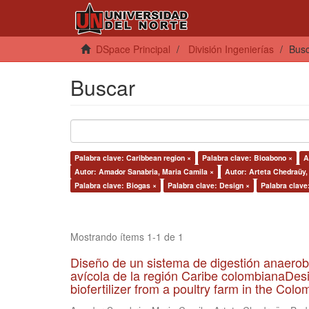
DSpace Principal
División Ingenierías
Bus
Buscar
Palabra clave: Caribbean region ×
Palabra clave: Bioabono ×
A
Autor: Amador Sanabria, Maria Camila ×
Autor: Arteta Chedraüy,
Palabra clave: Biogas ×
Palabra clave: Design ×
Palabra clave
Mostrando ítems 1-1 de 1
Diseño de un sistema de digestión anaerob
avícola de la región Caribe colombianaDesi
biofertilizer from a poultry farm in the Co