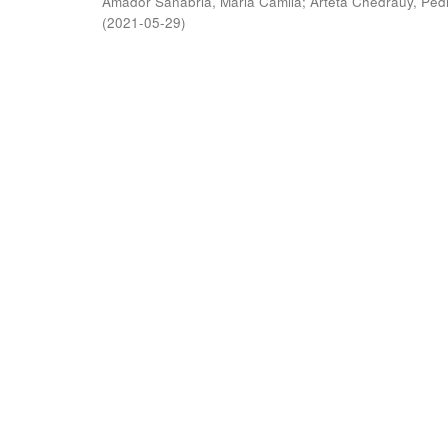
Amador Sanabria, Maria Camila
;
Arteta Chedraüy, Ped
(
2021-05-29
)