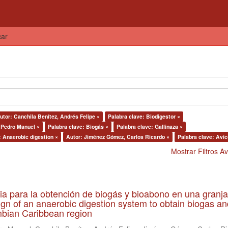
car
utor: Canchila Benítez, Andrés Felipe ×
Palabra clave: Biodigestor ×
 Pedro Manuel ×
Palabra clave: Biogás ×
Palabra clave: Gallinaza ×
: Anaerobic digestion ×
Autor: Jiménez Gómez, Carlos Ricardo ×
Palabra clave: Avíc
Mostrar Filtros 
ia para la obtención de biogás y bioabono en una granja
gn of an anaerobic digestion system to obtain biogas an
lombian Caribbean region