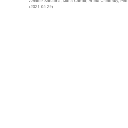
Amador Sanabria, Maria Camila
;
Arteta Chedraüy, Ped
(
2021-05-29
)