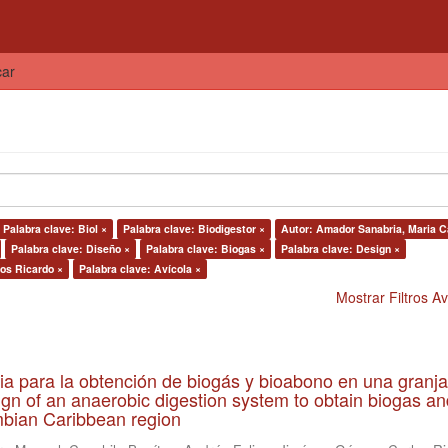
car
Palabra clave: Biol ×
Palabra clave: Biodigestor ×
Autor: Amador Sanabria, Maria C
Palabra clave: Diseño ×
Palabra clave: Biogas ×
Palabra clave: Design ×
os Ricardo ×
Palabra clave: Avícola ×
Mostrar Filtros 
ia para la obtención de biogás y bioabono en una granja
gn of an anaerobic digestion system to obtain biogas an
lombian Caribbean region