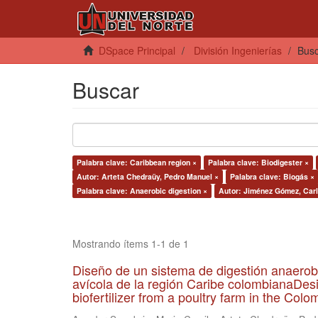
DSpace Principal
División Ingenierías
Bus
Buscar
Palabra clave: Caribbean region ×
Palabra clave: Biodigester ×
Autor: Arteta Chedraüy, Pedro Manuel ×
Palabra clave: Biogás ×
Palabra clave: Anaerobic digestion ×
Autor: Jiménez Gómez, Carl
Mostrando ítems 1-1 de 1
Diseño de un sistema de digestión anaerob
avícola de la región Caribe colombianaDesi
biofertilizer from a poultry farm in the Co