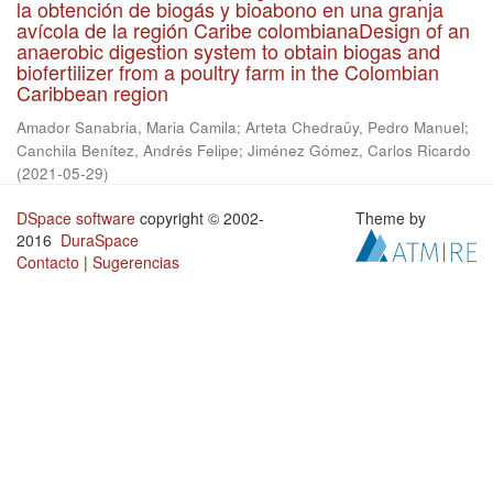
la obtención de biogás y bioabono en una granja
avícola de la región Caribe colombianaDesign of an
anaerobic digestion system to obtain biogas and
biofertilizer from a poultry farm in the Colombian
Caribbean region
Amador Sanabria, Maria Camila
;
Arteta Chedraüy, Pedro Manuel
;
Canchila Benítez, Andrés Felipe
;
Jiménez Gómez, Carlos Ricardo
(
2021-05-29
)
DSpace software
copyright © 2002-
Theme by
2016
DuraSpace
Contacto
|
Sugerencias