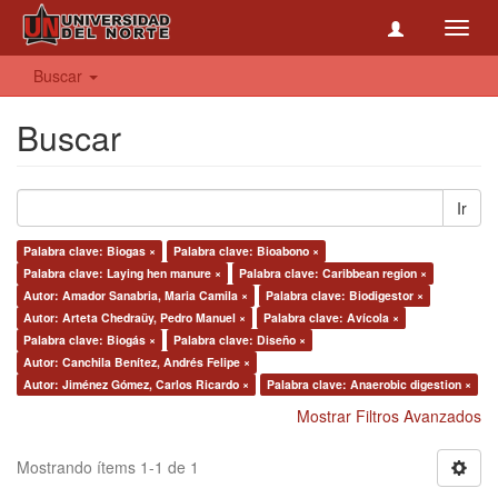
Toggl
navig
Buscar
Buscar
Ir
Palabra clave: Biogas ×
Palabra clave: Bioabono ×
Palabra clave: Laying hen manure ×
Palabra clave: Caribbean region ×
Autor: Amador Sanabria, Maria Camila ×
Palabra clave: Biodigestor ×
Autor: Arteta Chedraüy, Pedro Manuel ×
Palabra clave: Avícola ×
Palabra clave: Biogás ×
Palabra clave: Diseño ×
Autor: Canchila Benítez, Andrés Felipe ×
Autor: Jiménez Gómez, Carlos Ricardo ×
Palabra clave: Anaerobic digestion ×
Mostrar Filtros Avanzados
Mostrando ítems 1-1 de 1