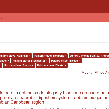
car
alabra clave: Gallinaza ×
Palabra clave: Bioabono ×
Autor: Canchila Benítez, Andrés
anuel ×
Palabra clave: Biodigestor ×
Palabra clave: Biogas ×
×
Palabra clave: Biogás ×
Palabra clave: Diseño ×
Mostrar Filtros 
ia para la obtención de biogás y bioabono en una granja
gn of an anaerobic digestion system to obtain biogas an
lombian Caribbean region