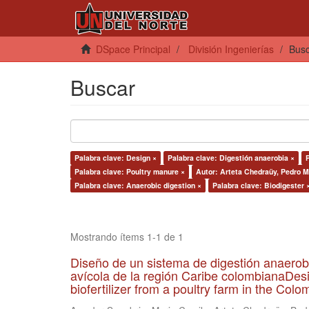
DSpace Principal
División Ingenierías
Bus
Buscar
Palabra clave: Design ×
Palabra clave: Digestión anaerobia ×
P
Palabra clave: Poultry manure ×
Autor: Arteta Chedraüy, Pedro M
Palabra clave: Anaerobic digestion ×
Palabra clave: Biodigester 
Mostrando ítems 1-1 de 1
Diseño de un sistema de digestión anaerob
avícola de la región Caribe colombianaDesi
biofertilizer from a poultry farm in the Co