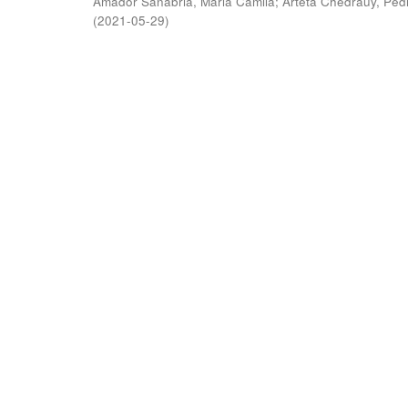
Amador Sanabria, Maria Camila
;
Arteta Chedraüy, Ped
(
2021-05-29
)