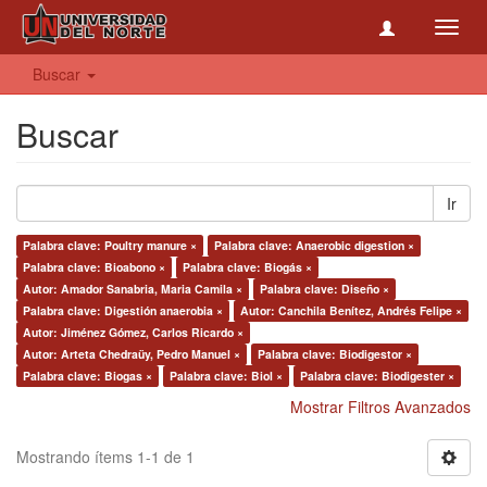
Toggl
navig
Buscar
Buscar
Ir
Palabra clave: Poultry manure ×
Palabra clave: Anaerobic digestion ×
Palabra clave: Bioabono ×
Palabra clave: Biogás ×
Autor: Amador Sanabria, Maria Camila ×
Palabra clave: Diseño ×
Palabra clave: Digestión anaerobia ×
Autor: Canchila Benítez, Andrés Felipe ×
Autor: Jiménez Gómez, Carlos Ricardo ×
Autor: Arteta Chedraüy, Pedro Manuel ×
Palabra clave: Biodigestor ×
Palabra clave: Biogas ×
Palabra clave: Biol ×
Palabra clave: Biodigester ×
Mostrar Filtros Avanzados
Mostrando ítems 1-1 de 1