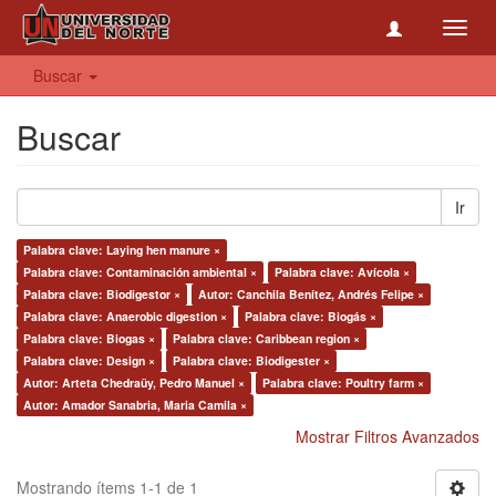
Toggl
navig
Buscar
Buscar
Ir
Palabra clave: Laying hen manure ×
Palabra clave: Contaminación ambiental ×
Palabra clave: Avícola ×
Palabra clave: Biodigestor ×
Autor: Canchila Benítez, Andrés Felipe ×
Palabra clave: Anaerobic digestion ×
Palabra clave: Biogás ×
Palabra clave: Biogas ×
Palabra clave: Caribbean region ×
Palabra clave: Design ×
Palabra clave: Biodigester ×
Autor: Arteta Chedraüy, Pedro Manuel ×
Palabra clave: Poultry farm ×
Autor: Amador Sanabria, Maria Camila ×
Mostrar Filtros Avanzados
Mostrando ítems 1-1 de 1