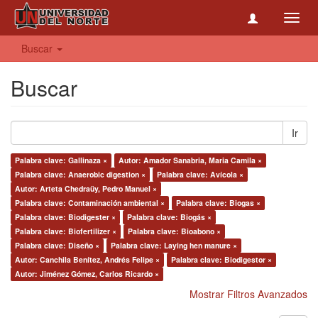
Toggl
navig
Buscar
Buscar
Ir
Palabra clave: Gallinaza ×
Autor: Amador Sanabria, Maria Camila ×
Palabra clave: Anaerobic digestion ×
Palabra clave: Avícola ×
Autor: Arteta Chedraüy, Pedro Manuel ×
Palabra clave: Contaminación ambiental ×
Palabra clave: Biogas ×
Palabra clave: Biodigester ×
Palabra clave: Biogás ×
Palabra clave: Biofertilizer ×
Palabra clave: Bioabono ×
Palabra clave: Diseño ×
Palabra clave: Laying hen manure ×
Autor: Canchila Benítez, Andrés Felipe ×
Palabra clave: Biodigestor ×
Autor: Jiménez Gómez, Carlos Ricardo ×
Mostrar Filtros Avanzados