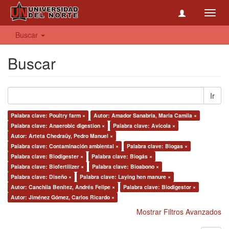
Toggl
navig
Buscar
Buscar
Ir
Palabra clave: Poultry farm ×
Autor: Amador Sanabria, Maria Camila ×
Palabra clave: Anaerobic digestion ×
Palabra clave: Avícola ×
Autor: Arteta Chedraüy, Pedro Manuel ×
Palabra clave: Contaminación ambiental ×
Palabra clave: Biogas ×
Palabra clave: Biodigester ×
Palabra clave: Biogás ×
Palabra clave: Biofertilizer ×
Palabra clave: Bioabono ×
Palabra clave: Diseño ×
Palabra clave: Laying hen manure ×
Autor: Canchila Benítez, Andrés Felipe ×
Palabra clave: Biodigestor ×
Autor: Jiménez Gómez, Carlos Ricardo ×
Mostrar Filtros Avanzados