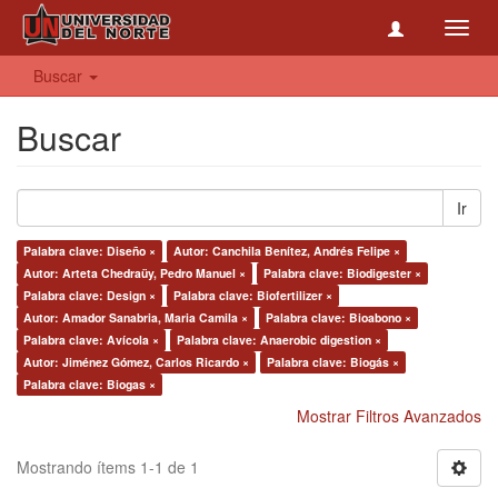
Toggl
navig
Buscar
Buscar
Ir
Palabra clave: Diseño ×
Autor: Canchila Benítez, Andrés Felipe ×
Autor: Arteta Chedraüy, Pedro Manuel ×
Palabra clave: Biodigester ×
Palabra clave: Design ×
Palabra clave: Biofertilizer ×
Autor: Amador Sanabria, Maria Camila ×
Palabra clave: Bioabono ×
Palabra clave: Avícola ×
Palabra clave: Anaerobic digestion ×
Autor: Jiménez Gómez, Carlos Ricardo ×
Palabra clave: Biogás ×
Palabra clave: Biogas ×
Mostrar Filtros Avanzados
Mostrando ítems 1-1 de 1