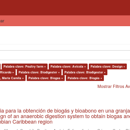
car
Palabra clave: Poultry farm ×
Palabra clave: Avícola ×
Palabra clave: Design ×
Ricardo ×
Palabra clave: Biodigester ×
Palabra clave: Biodigestor ×
, Maria Camila ×
Palabra clave: Biogas ×
Palabra clave: Biogás ×
Mostrar Filtros 
ia para la obtención de biogás y bioabono en una granja
gn of an anaerobic digestion system to obtain biogas an
lombian Caribbean region