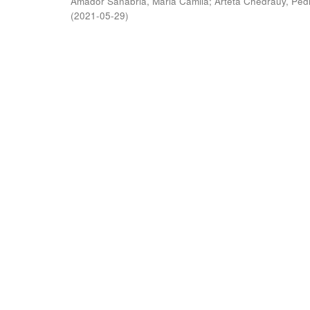
Amador Sanabria, Maria Camila
;
Arteta Chedraüy, Ped
(
2021-05-29
)