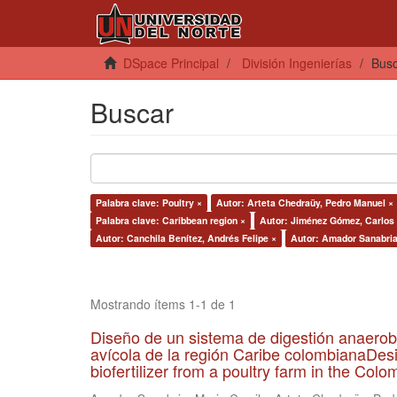
DSpace Principal
División Ingenierías
Bus
Buscar
Palabra clave: Poultry ×
Autor: Arteta Chedraüy, Pedro Manuel ×
Palabra clave: Caribbean region ×
Autor: Jiménez Gómez, Carlos 
Autor: Canchila Benítez, Andrés Felipe ×
Autor: Amador Sanabria
Mostrando ítems 1-1 de 1
Diseño de un sistema de digestión anaerob
avícola de la región Caribe colombianaDesi
biofertilizer from a poultry farm in the Co