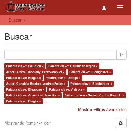
Toggl
navig
Buscar
Buscar
Ir
Palabra clave: Pollution ×
Palabra clave: Caribbean region ×
Autor: Arteta Chedraüy, Pedro Manuel ×
Palabra clave: Biodigester ×
Palabra clave: Biogas ×
Palabra clave: Design ×
Autor: Canchila Benítez, Andrés Felipe ×
Palabra clave: Biodigestor ×
Palabra clave: Bioabono ×
Palabra clave: Avícola ×
Palabra clave: Anaerobic digestion ×
Autor: Jiménez Gómez, Carlos Ricardo ×
Palabra clave: Biogás ×
Mostrar Filtros Avanzados
Mostrando ítems 1-1 de 1