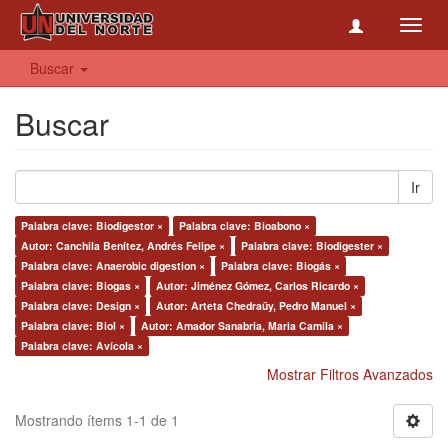
Toggl
navig
Buscar
Buscar
Ir
Palabra clave: Biodigestor ×
Palabra clave: Bioabono ×
Autor: Canchila Benítez, Andrés Felipe ×
Palabra clave: Biodigester ×
Palabra clave: Anaerobic digestion ×
Palabra clave: Biogás ×
Palabra clave: Biogas ×
Autor: Jiménez Gómez, Carlos Ricardo ×
Palabra clave: Design ×
Autor: Arteta Chedraüy, Pedro Manuel ×
Palabra clave: Biol ×
Autor: Amador Sanabria, Maria Camila ×
Palabra clave: Avícola ×
Mostrar Filtros Avanzados
Mostrando ítems 1-1 de 1