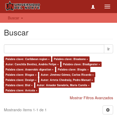
Toggl
navig
Buscar
Buscar
Ir
Palabra clave: Caribbean region ×
Palabra clave: Bioabono ×
Autor: Canchila Benítez, Andrés Felipe ×
Palabra clave: Biodigester ×
Palabra clave: Anaerobic digestion ×
Palabra clave: Biogás ×
Palabra clave: Biogas ×
Autor: Jiménez Gómez, Carlos Ricardo ×
Palabra clave: Design ×
Autor: Arteta Chedraüy, Pedro Manuel ×
Palabra clave: Biol ×
Autor: Amador Sanabria, Maria Camila ×
Palabra clave: Avícola ×
Mostrar Filtros Avanzados
Mostrando ítems 1-1 de 1