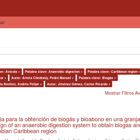
car
ve: Avícola ×
Palabra clave: Anaerobic digestion ×
Palabra clave: Caribbean region 
or ×
Autor: Arteta Chedraüy, Pedro Manuel ×
Palabra clave: Biogás ×
la Benítez, Andrés Felipe ×
Autor: Jiménez Gómez, Carlos Ricardo ×
Mostrar Filtros 
ia para la obtención de biogás y bioabono en una granja
gn of an anaerobic digestion system to obtain biogas an
lombian Caribbean region