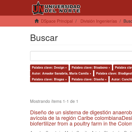
DSpace Principal
División Ingenierías
Bus
Buscar
Palabra clave: Design ×
Palabra clave: Bioabono ×
Palabra cla
Autor: Amador Sanabria, Maria Camila ×
Palabra clave: Biodigest
Palabra clave: Biogas ×
Palabra clave: Diseño ×
Autor: Canchi
Mostrando ítems 1-1 de 1
Diseño de un sistema de digestión anaerob
avícola de la región Caribe colombianaDesi
biofertilizer from a poultry farm in the Co