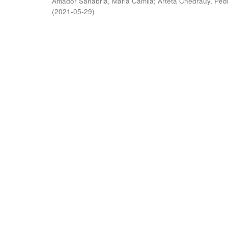
Amador Sanabria, Maria Camila
;
Arteta Chedraüy, Ped
(
2021-05-29
)