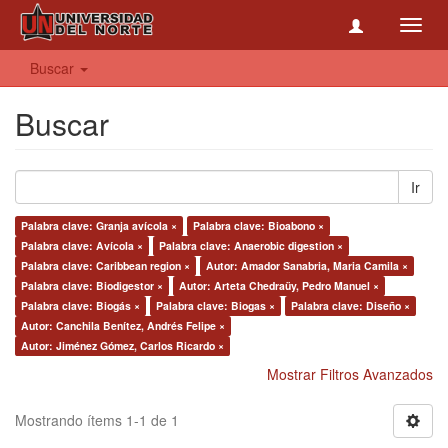
Toggl
navig
Buscar
Buscar
Ir
Palabra clave: Granja avícola ×
Palabra clave: Bioabono ×
Palabra clave: Avícola ×
Palabra clave: Anaerobic digestion ×
Palabra clave: Caribbean region ×
Autor: Amador Sanabria, Maria Camila ×
Palabra clave: Biodigestor ×
Autor: Arteta Chedraüy, Pedro Manuel ×
Palabra clave: Biogás ×
Palabra clave: Biogas ×
Palabra clave: Diseño ×
Autor: Canchila Benítez, Andrés Felipe ×
Autor: Jiménez Gómez, Carlos Ricardo ×
Mostrar Filtros Avanzados
Mostrando ítems 1-1 de 1