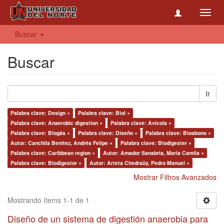
Toggl
navig
Buscar
Buscar
Ir
Palabra clave: Design ×
Palabra clave: Biol ×
Palabra clave: Anaerobic digestion ×
Palabra clave: Avícola ×
Palabra clave: Biogás ×
Palabra clave: Diseño ×
Palabra clave: Bioabono ×
Autor: Canchila Benítez, Andrés Felipe ×
Palabra clave: Biodigester ×
Palabra clave: Caribbean region ×
Autor: Amador Sanabria, Maria Camila ×
Palabra clave: Biodigestor ×
Autor: Arteta Chedraüy, Pedro Manuel ×
Mostrar Filtros Avanzados
Mostrando ítems 1-1 de 1
Diseño de un sistema de digestión anaerobia para