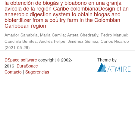
la obtención de biogás y bioabono en una granja
avícola de la región Caribe colombianaDesign of an
anaerobic digestion system to obtain biogas and
biofertilizer from a poultry farm in the Colombian
Caribbean region
Amador Sanabria, Maria Camila
;
Arteta Chedraüy, Pedro Manuel
;
Canchila Benítez, Andrés Felipe
;
Jiménez Gómez, Carlos Ricardo
(
2021-05-29
)
DSpace software
copyright © 2002-
Theme by
2016
DuraSpace
Contacto
|
Sugerencias