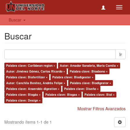
Toggl
navig
Buscar
Buscar
Ir
Palabra clave: Caribbean region ×
Autor: Amador Sanabria, Maria Camila ×
Autor: Jiménez Gómez, Carlos Ricardo ×
Palabra clave: Bioabono ×
Palabra clave: Biofertilizer ×
Palabra clave: Biodigester ×
Autor: Canchila Benítez, Andrés Felipe ×
Palabra clave: Biodigestor ×
Palabra clave: Anaerobic digestion ×
Palabra clave: Diseño ×
Palabra clave: Biogás ×
Palabra clave: Biogas ×
Palabra clave: Biol ×
Palabra clave: Design ×
Mostrar Filtros Avanzados
Mostrando ítems 1-1 de 1