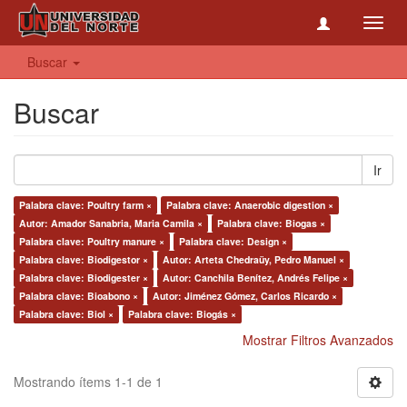
Toggl
navig
Buscar
Buscar
Ir
Palabra clave: Poultry farm ×
Palabra clave: Anaerobic digestion ×
Autor: Amador Sanabria, Maria Camila ×
Palabra clave: Biogas ×
Palabra clave: Poultry manure ×
Palabra clave: Design ×
Palabra clave: Biodigestor ×
Autor: Arteta Chedraüy, Pedro Manuel ×
Palabra clave: Biodigester ×
Autor: Canchila Benítez, Andrés Felipe ×
Palabra clave: Bioabono ×
Autor: Jiménez Gómez, Carlos Ricardo ×
Palabra clave: Biol ×
Palabra clave: Biogás ×
Mostrar Filtros Avanzados
Mostrando ítems 1-1 de 1