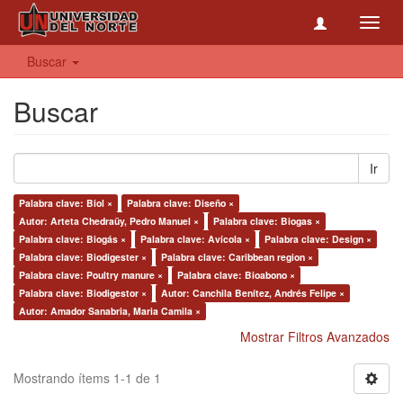
Toggl
navig
Buscar
Buscar
Ir
Palabra clave: Biol ×
Palabra clave: Diseño ×
Autor: Arteta Chedraüy, Pedro Manuel ×
Palabra clave: Biogas ×
Palabra clave: Biogás ×
Palabra clave: Avícola ×
Palabra clave: Design ×
Palabra clave: Biodigester ×
Palabra clave: Caribbean region ×
Palabra clave: Poultry manure ×
Palabra clave: Bioabono ×
Palabra clave: Biodigestor ×
Autor: Canchila Benítez, Andrés Felipe ×
Autor: Amador Sanabria, Maria Camila ×
Mostrar Filtros Avanzados
Mostrando ítems 1-1 de 1