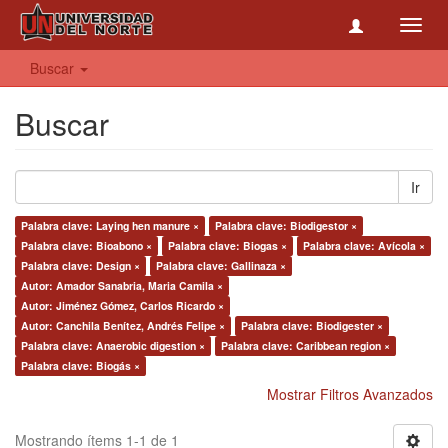
Toggl
navig
Buscar
Buscar
Ir
Palabra clave: Laying hen manure ×
Palabra clave: Biodigestor ×
Palabra clave: Bioabono ×
Palabra clave: Biogas ×
Palabra clave: Avícola ×
Palabra clave: Design ×
Palabra clave: Gallinaza ×
Autor: Amador Sanabria, Maria Camila ×
Autor: Jiménez Gómez, Carlos Ricardo ×
Autor: Canchila Benítez, Andrés Felipe ×
Palabra clave: Biodigester ×
Palabra clave: Anaerobic digestion ×
Palabra clave: Caribbean region ×
Palabra clave: Biogás ×
Mostrar Filtros Avanzados
Mostrando ítems 1-1 de 1