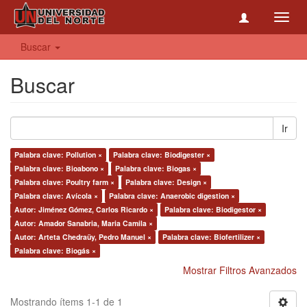
Toggl
navig
Buscar
Buscar
Ir
Palabra clave: Pollution ×
Palabra clave: Biodigester ×
Palabra clave: Bioabono ×
Palabra clave: Biogas ×
Palabra clave: Poultry farm ×
Palabra clave: Design ×
Palabra clave: Avícola ×
Palabra clave: Anaerobic digestion ×
Autor: Jiménez Gómez, Carlos Ricardo ×
Palabra clave: Biodigestor ×
Autor: Amador Sanabria, Maria Camila ×
Autor: Arteta Chedraüy, Pedro Manuel ×
Palabra clave: Biofertilizer ×
Palabra clave: Biogás ×
Mostrar Filtros Avanzados
Mostrando ítems 1-1 de 1