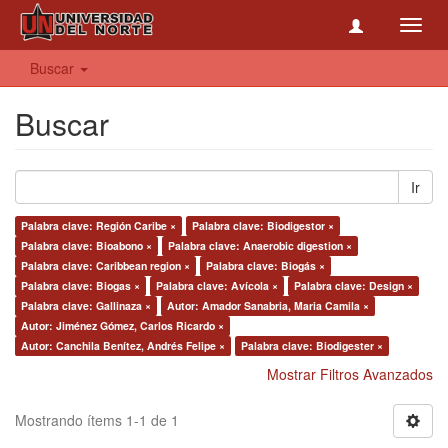
Toggl
navig
Buscar
Buscar
Ir
Palabra clave: Región Caribe ×
Palabra clave: Biodigestor ×
Palabra clave: Bioabono ×
Palabra clave: Anaerobic digestion ×
Palabra clave: Caribbean region ×
Palabra clave: Biogás ×
Palabra clave: Biogas ×
Palabra clave: Avícola ×
Palabra clave: Design ×
Palabra clave: Gallinaza ×
Autor: Amador Sanabria, Maria Camila ×
Autor: Jiménez Gómez, Carlos Ricardo ×
Autor: Canchila Benítez, Andrés Felipe ×
Palabra clave: Biodigester ×
Mostrar Filtros Avanzados
Mostrando ítems 1-1 de 1