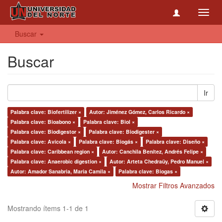
Toggl
navig
Buscar
Buscar
Ir
Palabra clave: Biofertilizer ×
Autor: Jiménez Gómez, Carlos Ricardo ×
Palabra clave: Bioabono ×
Palabra clave: Biol ×
Palabra clave: Biodigestor ×
Palabra clave: Biodigester ×
Palabra clave: Avícola ×
Palabra clave: Biogás ×
Palabra clave: Diseño ×
Palabra clave: Caribbean region ×
Autor: Canchila Benítez, Andrés Felipe ×
Palabra clave: Anaerobic digestion ×
Autor: Arteta Chedraüy, Pedro Manuel ×
Autor: Amador Sanabria, Maria Camila ×
Palabra clave: Biogas ×
Mostrar Filtros Avanzados
Mostrando ítems 1-1 de 1