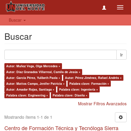
Toggl
navig
Buscar
Buscar
Ir
Autor: Muñoz Vega, Olga Mercedes ×
Autor: Díaz Granados Villarreal, Camila de Jesús ×
Autor: García Pérez, Yulibeth Paola ×
Autor: Pérez Jiménez, Rafael Andrés ×
Autor: Mattos Campo, Jenifer Patricia ×
Palabra clave: Formación ×
Autor: Amador Rojas, Santiago ×
Palabra clave: Ingeniería ×
Palabra clave: Engineering ×
Palabra clave: Diseño ×
Mostrar Filtros Avanzados
Mostrando ítems 1-1 de 1
Centro de Formación Técnica y Tecnóloga Sierra