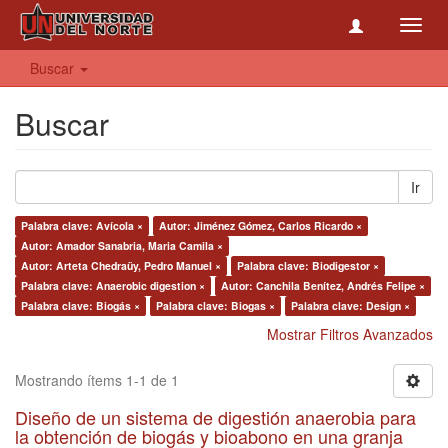
Toggl
navig
Buscar
Buscar
Ir
Palabra clave: Avícola ×
Autor: Jiménez Gómez, Carlos Ricardo ×
Autor: Amador Sanabria, Maria Camila ×
Autor: Arteta Chedraüy, Pedro Manuel ×
Palabra clave: Biodigestor ×
Palabra clave: Anaerobic digestion ×
Autor: Canchila Benítez, Andrés Felipe ×
Palabra clave: Biogás ×
Palabra clave: Biogas ×
Palabra clave: Design ×
Mostrar Filtros Avanzados
Mostrando ítems 1-1 de 1
Diseño de un sistema de digestión anaerobia para
la obtención de biogás y bioabono en una granja