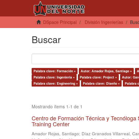
DSpace Principal
División Ingenierías
Bus
Buscar
Palabra clave: Formación ×
Autor: Amador Rojas, Santiago ×
A
Palabra clave: Ingeniería ×
Palabra clave: Project ×
Autor: Garc
Palabra clave: Engineering ×
Palabra clave: Diseño ×
Palabra 
Mostrando ítems 1-1 de 1
Centro de Formación Técnica y Tecnóloga 
Training Center
Amador Rojas, Santiago
;
Díaz Granados Villarreal, Ca