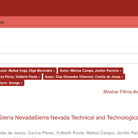
car
utor: Muñoz Vega, Olga Mercedes ×
Autor: Mattos Campo, Jenifer Patricia ×
ía Pérez, Yulibeth Paola ×
Autor: Díaz Granados Villarreal, Camila de Jesús ×
clave: Design ×
Mostrar Filtros 
Sierra NevadaSierra Nevada Technical and Technologica
mila de Jesús
;
García Pérez, Yulibeth Paola
;
Mattos Campo, Jenifer Patr