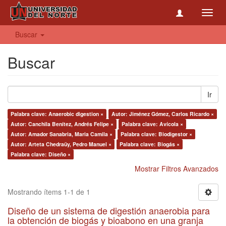
Toggl
navig
Buscar
Buscar
Ir
Palabra clave: Anaerobic digestion ×
Autor: Jiménez Gómez, Carlos Ricardo ×
Autor: Canchila Benítez, Andrés Felipe ×
Palabra clave: Avícola ×
Autor: Amador Sanabria, Maria Camila ×
Palabra clave: Biodigestor ×
Autor: Arteta Chedraüy, Pedro Manuel ×
Palabra clave: Biogás ×
Palabra clave: Diseño ×
Mostrar Filtros Avanzados
Mostrando ítems 1-1 de 1
Diseño de un sistema de digestión anaerobia para
la obtención de biogás y bioabono en una granja