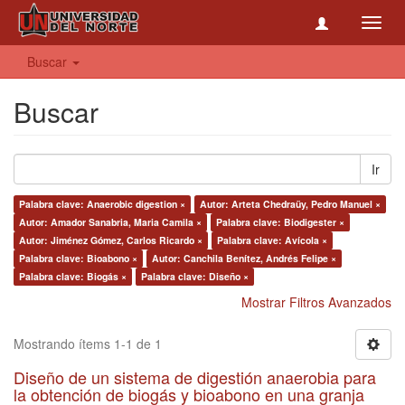
Toggl
navig
Buscar
Buscar
Ir
Palabra clave: Anaerobic digestion ×
Autor: Arteta Chedraüy, Pedro Manuel ×
Autor: Amador Sanabria, Maria Camila ×
Palabra clave: Biodigester ×
Autor: Jiménez Gómez, Carlos Ricardo ×
Palabra clave: Avícola ×
Palabra clave: Bioabono ×
Autor: Canchila Benítez, Andrés Felipe ×
Palabra clave: Biogás ×
Palabra clave: Diseño ×
Mostrar Filtros Avanzados
Mostrando ítems 1-1 de 1
Diseño de un sistema de digestión anaerobia para
la obtención de biogás y bioabono en una granja