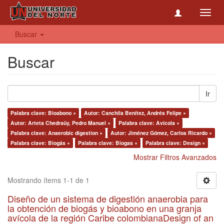
Toggl
navig
Buscar
Buscar
Ir
Palabra clave: Bioabono ×
Autor: Canchila Benítez, Andrés Felipe ×
Autor: Arteta Chedraüy, Pedro Manuel ×
Palabra clave: Avícola ×
Palabra clave: Anaerobic digestion ×
Autor: Jiménez Gómez, Carlos Ricardo ×
Palabra clave: Biogás ×
Palabra clave: Biogas ×
Palabra clave: Design ×
Mostrar Filtros Avanzados
Mostrando ítems 1-1 de 1
Diseño de un sistema de digestión anaerobia para
la obtención de biogás y bioabono en una granja
avícola de la región Caribe colombianaDesign of an