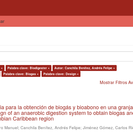
car
 ×
Palabra clave: Biodigester ×
Autor: Canchila Benítez, Andrés Felipe ×
Palabra clave: Biogas ×
Palabra clave: Design ×
Mostrar Filtros 
ia para la obtención de biogás y bioabono en una granja
gn of an anaerobic digestion system to obtain biogas an
lombian Caribbean region
ro Manuel
;
Canchila Benítez, Andrés Felipe
;
Jiménez Gómez, Carlos Ri