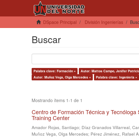
DSpace Principal
División Ingenierías
Bus
Buscar
Palabra clave: Formación ×
Autor: Mattos Campo, Jenifer Patrici
Autor: Muñoz Vega, Olga Mercedes ×
Palabra clave: Ingeniería ×
Mostrando ítems 1-1 de 1
Centro de Formación Técnica y Tecnóloga 
Training Center
Amador Rojas, Santiago
;
Díaz Granados Villarreal, Ca
Muñoz Vega, Olga Mercedes
;
Pérez Jiménez, Rafael 