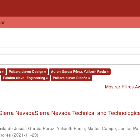
car
a ×
Palabra clave: Design ×
Autor: García Pérez, Yulibeth Paola ×
Palabra clave: Engineering ×
Palabra clave: Diseño ×
Mostrar Filtros 
Sierra NevadaSierra Nevada Technical and Technologica
mila de Jesús
;
García Pérez, Yulibeth Paola
;
Mattos Campo, Jenifer Patr
Andrés
(
2021-11-29
)