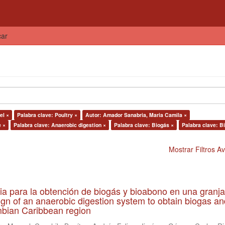
car
el ×
Palabra clave: Poultry ×
Autor: Amador Sanabria, Maria Camila ×
e ×
Palabra clave: Anaerobic digestion ×
Palabra clave: Biogás ×
Palabra clave: B
Mostrar Filtros 
ia para la obtención de biogás y bioabono en una granja
gn of an anaerobic digestion system to obtain biogas an
lombian Caribbean region