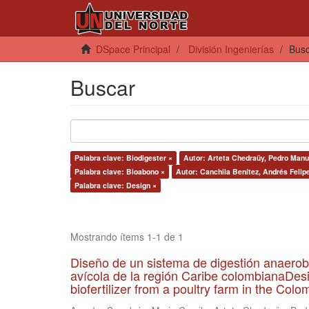
DSpace Principal
División Ingenierías
Bus
Buscar
Palabra clave: Biodigester ×
Autor: Arteta Chedraüy, Pedro Manu
Palabra clave: Bioabono ×
Autor: Canchila Benítez, Andrés Felip
Palabra clave: Design ×
Mostrando ítems 1-1 de 1
Diseño de un sistema de digestión anaerob
avícola de la región Caribe colombianaDesi
biofertilizer from a poultry farm in the Co