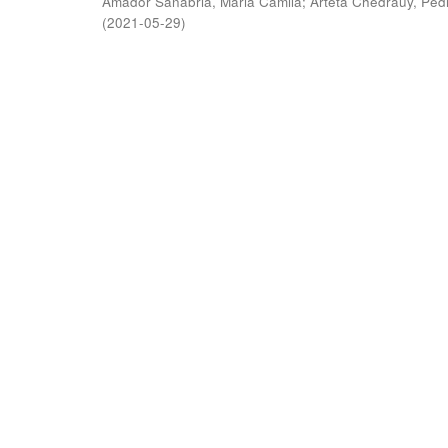
Amador Sanabria, Maria Camila
;
Arteta Chedraüy, Ped
(
2021-05-29
)