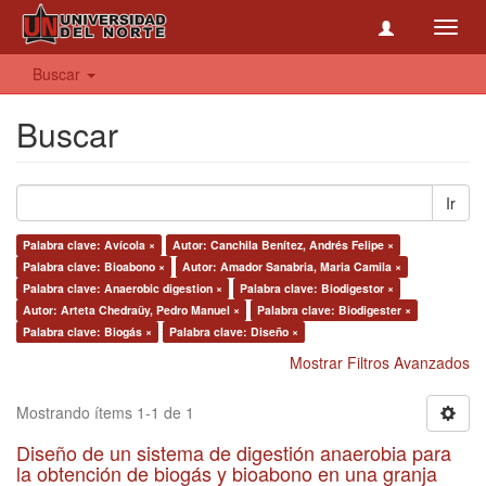
Toggl
navig
Buscar
Buscar
Ir
Palabra clave: Avícola ×
Autor: Canchila Benítez, Andrés Felipe ×
Palabra clave: Bioabono ×
Autor: Amador Sanabria, Maria Camila ×
Palabra clave: Anaerobic digestion ×
Palabra clave: Biodigestor ×
Autor: Arteta Chedraüy, Pedro Manuel ×
Palabra clave: Biodigester ×
Palabra clave: Biogás ×
Palabra clave: Diseño ×
Mostrar Filtros Avanzados
Mostrando ítems 1-1 de 1
Diseño de un sistema de digestión anaerobia para
la obtención de biogás y bioabono en una granja