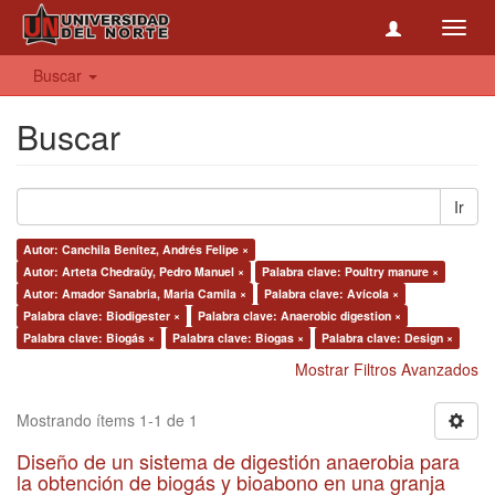
Toggl
navig
Buscar
Buscar
Ir
Autor: Canchila Benítez, Andrés Felipe ×
Autor: Arteta Chedraüy, Pedro Manuel ×
Palabra clave: Poultry manure ×
Autor: Amador Sanabria, Maria Camila ×
Palabra clave: Avícola ×
Palabra clave: Biodigester ×
Palabra clave: Anaerobic digestion ×
Palabra clave: Biogás ×
Palabra clave: Biogas ×
Palabra clave: Design ×
Mostrar Filtros Avanzados
Mostrando ítems 1-1 de 1
Diseño de un sistema de digestión anaerobia para
la obtención de biogás y bioabono en una granja