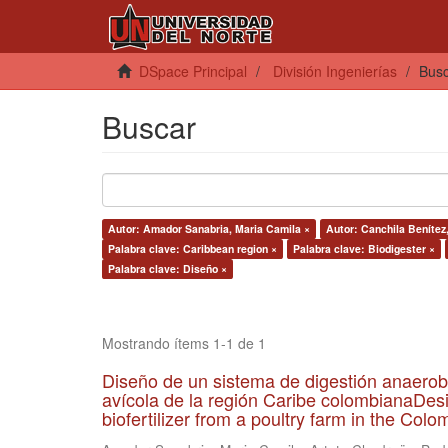
DSpace Principal
División Ingenierías
Bus
Buscar
Autor: Amador Sanabria, Maria Camila ×
Autor: Canchila Benítez
Palabra clave: Caribbean region ×
Palabra clave: Biodigester ×
Palabra clave: Diseño ×
Mostrando ítems 1-1 de 1
Diseño de un sistema de digestión anaerob
avícola de la región Caribe colombianaDesi
biofertilizer from a poultry farm in the Co