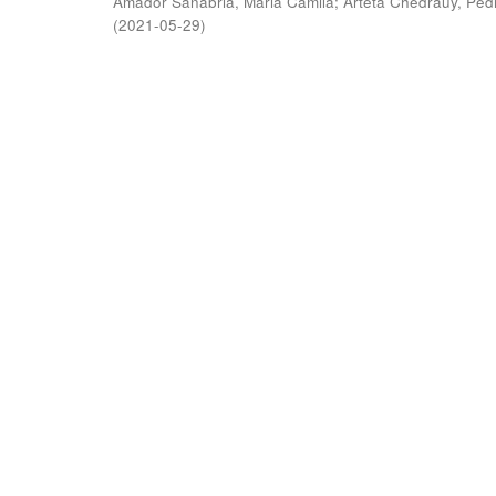
Amador Sanabria, Maria Camila
;
Arteta Chedraüy, Ped
(
2021-05-29
)