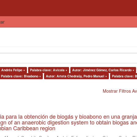
car
, Andrés Felipe ×
Palabra clave: Avícola ×
Autor: Jiménez Gómez, Carlos Ricardo ×
Palabra clave: Bioabono ×
Autor: Arteta Chedraüy, Pedro Manuel ×
Palabra clave: 
Mostrar Filtros 
ia para la obtención de biogás y bioabono en una granja
gn of an anaerobic digestion system to obtain biogas an
lombian Caribbean region