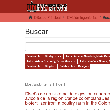
DSpace Principal
División Ingenierías
Bus
Buscar
Palabra clave: Biodigestor ×
Autor: Amador Sanabria, Maria Cami
Autor: Arteta Chedraüy, Pedro Manuel ×
Autor: Jiménez Gómez, C
Palabra clave: Biogás ×
Palabra clave: Design ×
Mostrando ítems 1-1 de 1
Diseño de un sistema de digestión anaerob
avícola de la región Caribe colombianaDesi
biofertilizer from a poultry farm in the Co