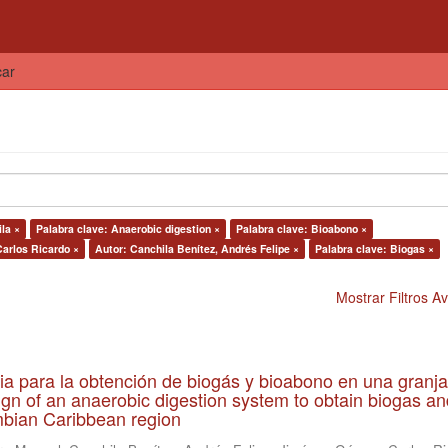
car
la ×
Palabra clave: Anaerobic digestion ×
Palabra clave: Bioabono ×
arlos Ricardo ×
Autor: Canchila Benítez, Andrés Felipe ×
Palabra clave: Biogas ×
Mostrar Filtros 
ia para la obtención de biogás y bioabono en una granja
gn of an anaerobic digestion system to obtain biogas an
lombian Caribbean region