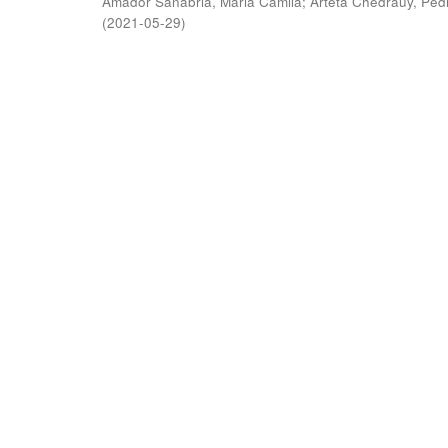
Amador Sanabria, Maria Camila
;
Arteta Chedraüy, Ped
(
2021-05-29
)