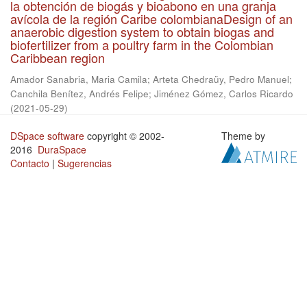
la obtención de biogás y bioabono en una granja
avícola de la región Caribe colombianaDesign of an
anaerobic digestion system to obtain biogas and
biofertilizer from a poultry farm in the Colombian
Caribbean region
Amador Sanabria, Maria Camila
;
Arteta Chedraüy, Pedro Manuel
;
Canchila Benítez, Andrés Felipe
;
Jiménez Gómez, Carlos Ricardo
(
2021-05-29
)
DSpace software
copyright © 2002-
Theme by
2016
DuraSpace
Contacto
|
Sugerencias