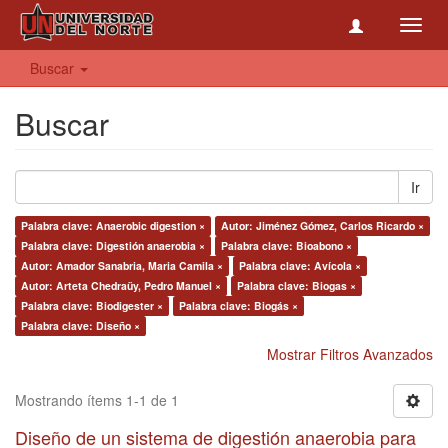
Toggl
navig
Buscar
Buscar
Ir
Palabra clave: Anaerobic digestion ×
Autor: Jiménez Gómez, Carlos Ricardo ×
Palabra clave: Digestión anaerobia ×
Palabra clave: Bioabono ×
Autor: Amador Sanabria, Maria Camila ×
Palabra clave: Avícola ×
Autor: Arteta Chedraüy, Pedro Manuel ×
Palabra clave: Biogas ×
Palabra clave: Biodigester ×
Palabra clave: Biogás ×
Palabra clave: Diseño ×
Mostrar Filtros Avanzados
Mostrando ítems 1-1 de 1
Diseño de un sistema de digestión anaerobia para