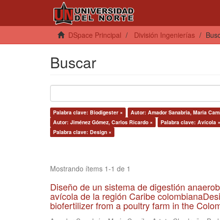
DSpace Principal
División Ingenierías
Bus
Buscar
Palabra clave: Biodigester ×
Autor: Amador Sanabria, Maria Cami
Autor: Jiménez Gómez, Carlos Ricardo ×
Palabra clave: Avícola 
Palabra clave: Design ×
Mostrando ítems 1-1 de 1
Diseño de un sistema de digestión anaerob
avícola de la región Caribe colombianaDesi
biofertilizer from a poultry farm in the Co