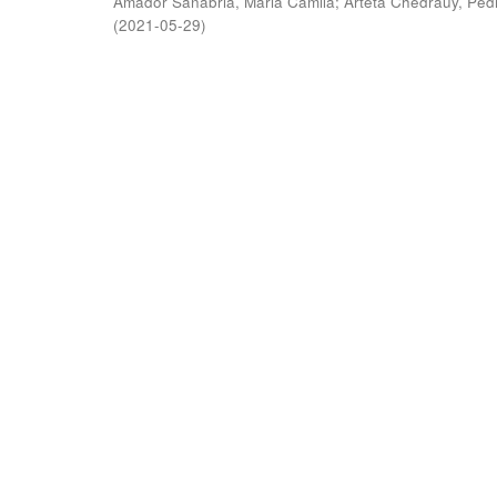
Amador Sanabria, Maria Camila
;
Arteta Chedraüy, Ped
(
2021-05-29
)