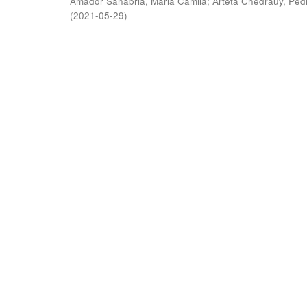
Amador Sanabria, Maria Camila
;
Arteta Chedraüy, Ped
(
2021-05-29
)