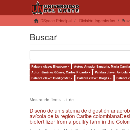
DSpace Principal
División Ingenierías
Bus
Buscar
Palabra clave: Bioabono ×
Autor: Amador Sanabria, Maria Camila
Autor: Jiménez Gómez, Carlos Ricardo ×
Palabra clave: Avícola 
Palabra clave: Biodigester ×
Palabra clave: Biogás ×
Palabra c
Mostrando ítems 1-1 de 1
Diseño de un sistema de digestión anaerob
avícola de la región Caribe colombianaDesi
biofertilizer from a poultry farm in the Co