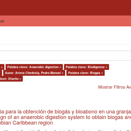
car
 ×
Palabra clave: Anaerobic digestion ×
Palabra clave: Biodigestor ×
×
Autor: Arteta Chedraüy, Pedro Manuel ×
Palabra clave: Biogas ×
lave: Diseño ×
Mostrar Filtros 
ia para la obtención de biogás y bioabono en una granja
gn of an anaerobic digestion system to obtain biogas an
lombian Caribbean region